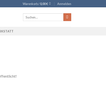
Warenkorb /
0,00
€
Anmelden
Suche
nach:
RKSTATT
ffentlicht!