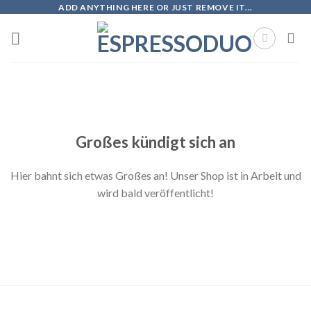
Skip
ADD ANYTHING HERE OR JUST REMOVE IT...
to
content
Zum
Inhalt
springen
Großes kündigt sich an
Hier bahnt sich etwas Großes an! Unser Shop ist in Arbeit und
wird bald veröffentlicht!