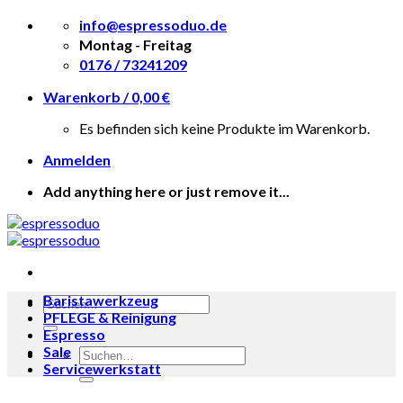
Skip
info@espressoduo.de
to
Montag - Freitag
content
0176 / 73241209
Warenkorb /
0,00
€
Es befinden sich keine Produkte im Warenkorb.
Anmelden
Add anything here or just remove it...
Baristawerkzeug
Suche
PFLEGE & Reinigung
nach:
Espresso
Sale
Suche
Servicewerkstatt
nach:
Zum