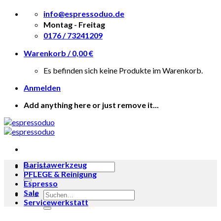
Skip
info@espressoduo.de
to
Montag - Freitag
content
0176 / 73241209
Warenkorb /
0,00
€
Es befinden sich keine Produkte im Warenkorb.
Anmelden
Add anything here or just remove it...
Baristawerkzeug
Suche
PFLEGE & Reinigung
nach:
Espresso
Sale
Suche
Servicewerkstatt
nach:
Zum