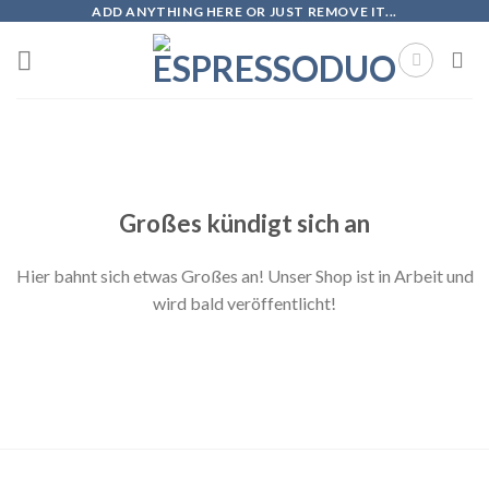
Skip
ADD ANYTHING HERE OR JUST REMOVE IT...
to
content
Zum
Inhalt
springen
Großes kündigt sich an
Hier bahnt sich etwas Großes an! Unser Shop ist in Arbeit und
wird bald veröffentlicht!