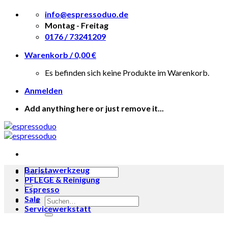
Skip
info@espressoduo.de
to
Montag - Freitag
content
0176 / 73241209
Warenkorb /
0,00
€
Es befinden sich keine Produkte im Warenkorb.
Anmelden
Add anything here or just remove it...
Baristawerkzeug
Suche
PFLEGE & Reinigung
nach:
Espresso
Sale
Suche
Servicewerkstatt
nach:
Zum