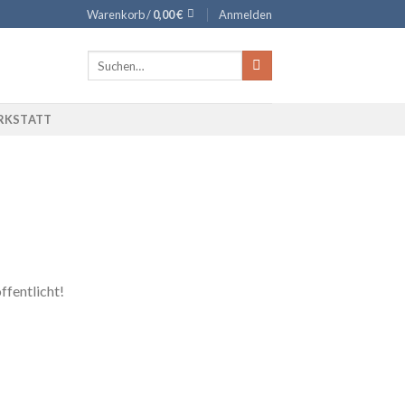
Warenkorb /
0,00
€
Anmelden
Suche
nach:
RKSTATT
ffentlicht!