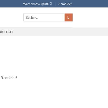
Warenkorb /
0,00
€
Anmelden
Suche
nach:
RKSTATT
ffentlicht!