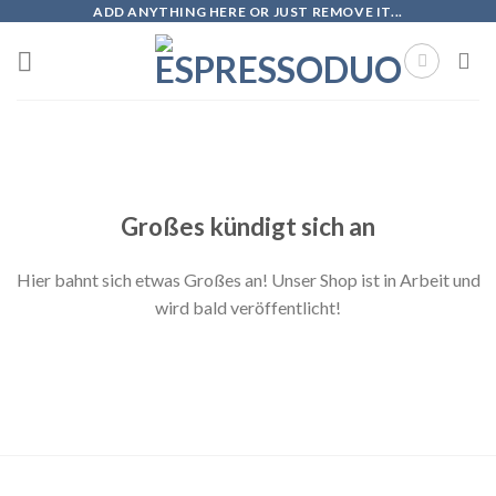
Skip
ADD ANYTHING HERE OR JUST REMOVE IT...
to
content
Zum
Inhalt
springen
Großes kündigt sich an
Hier bahnt sich etwas Großes an! Unser Shop ist in Arbeit und
wird bald veröffentlicht!