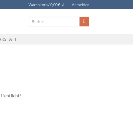
Warenkorb /
0,00
€
Anmelden
Suche
nach:
RKSTATT
ffentlicht!