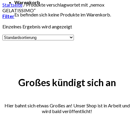
Warenkorb
Startseite
/
Produkte verschlagwortet mit „nemox
GELATISSIMO“
Es befinden sich keine Produkte im Warenkorb.
Filter
Einzelnes Ergebnis wird angezeigt
Zum
Inhalt
springen
Großes kündigt sich an
Hier bahnt sich etwas Großes an! Unser Shop ist in Arbeit und
wird bald veröffentlicht!