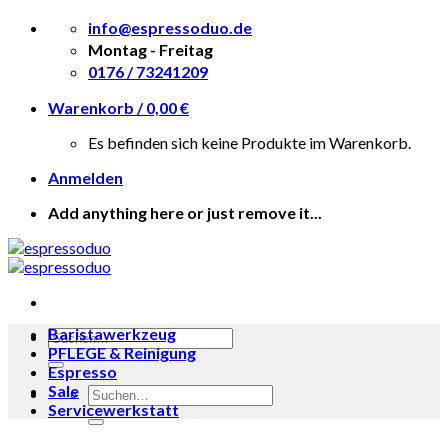
Skip
info@espressoduo.de
to
Montag - Freitag
content
0176 / 73241209
Warenkorb /
0,00
€
Es befinden sich keine Produkte im Warenkorb.
Anmelden
Add anything here or just remove it...
Baristawerkzeug
Suche
PFLEGE & Reinigung
nach:
Espresso
Sale
Suche
Servicewerkstatt
nach: