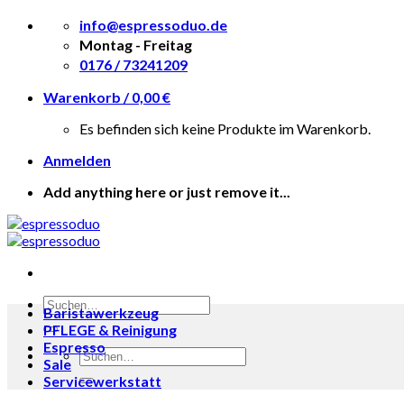
Skip
info@espressoduo.de
to
Montag - Freitag
content
0176 / 73241209
Warenkorb /
0,00
€
Es befinden sich keine Produkte im Warenkorb.
Anmelden
Add anything here or just remove it...
Suche
Baristawerkzeug
nach:
PFLEGE & Reinigung
Espresso
Suche
Sale
nach:
Servicewerkstatt