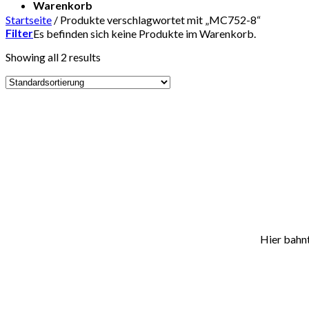
Warenkorb
Startseite
/
Produkte verschlagwortet mit „MC752-8“
Filter
Es befinden sich keine Produkte im Warenkorb.
Showing all 2 results
Zum
Inhalt
springen
Hier bahnt