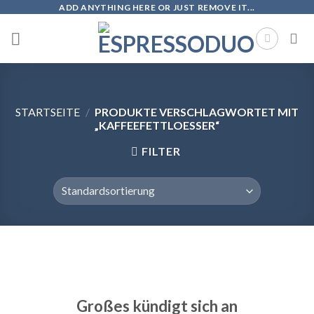
Skip
ADD ANYTHING HERE OR JUST REMOVE IT...
to
content
STARTSEITE
/
PRODUKTE VERSCHLAGWORTET MIT
„KAFFEEFETTLOESSER“
FILTER
Zum
Inhalt
springen
Großes kündigt sich an