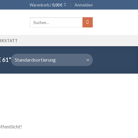
Warenkorb /
0,00
€
Anmelden
Suche
nach:
RKSTATT
 61“
ffentlicht!