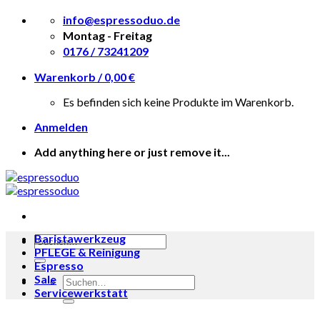
Skip
info@espressoduo.de
to
Montag - Freitag
content
0176 / 73241209
Warenkorb /
0,00
€
Es befinden sich keine Produkte im Warenkorb.
Anmelden
Add anything here or just remove it...
Baristawerkzeug
Suche
PFLEGE & Reinigung
nach:
Espresso
Sale
Suche
Servicewerkstatt
nach: