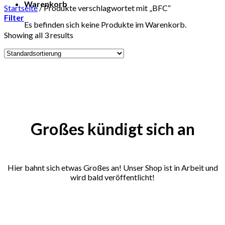
Warenkorb
Startseite
/
Produkte verschlagwortet mit „BFC“
Filter
Es befinden sich keine Produkte im Warenkorb.
Showing all 3 results
Zum
Inhalt
springen
Großes kündigt sich an
Hier bahnt sich etwas Großes an! Unser Shop ist in Arbeit und
wird bald veröffentlicht!