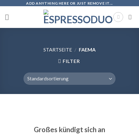
Skip
ADD ANYTHING HERE OR JUST REMOVE IT...
to
content
STARTSEITE
/
FAEMA
FILTER
Zum
Inhalt
springen
Großes kündigt sich an