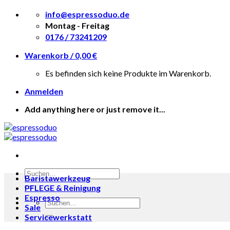
Skip
info@espressoduo.de
to
Montag - Freitag
content
0176 / 73241209
Warenkorb /
0,00
€
Es befinden sich keine Produkte im Warenkorb.
Anmelden
Add anything here or just remove it...
Suche
Baristawerkzeug
nach:
PFLEGE & Reinigung
Espresso
Suche
Sale
nach:
Servicewerkstatt