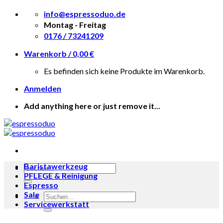
Skip
info@espressoduo.de
to
Montag - Freitag
content
0176 / 73241209
Warenkorb /
0,00
€
Es befinden sich keine Produkte im Warenkorb.
Anmelden
Add anything here or just remove it...
Baristawerkzeug
Suche
PFLEGE & Reinigung
nach:
Espresso
Sale
Suche
Servicewerkstatt
nach: